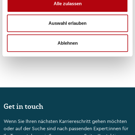
Alle zulassen
Harvey Nash ernennt
Simon Crichton zum CEO,
Auswahl erlauben
um die nächste
Blog Posts
Wachstumsphase
voranzutreiben
Ablehnen
Get in touch
Wenn Sie Ihren nächsten Karriereschritt gehen möchten
oder auf der Suche sind nach passenden Expert:innen für