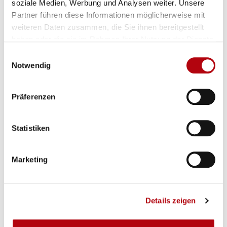
soziale Medien, Werbung und Analysen weiter. Unsere
Partner führen diese Informationen möglicherweise mit
weiteren Daten zusammen, die Sie ihnen bereitgestellt
haben oder die sie im Rahmen Ihrer Nutzung der Dienste
Cybersecurity-Fachkräfte
gesammelt haben.
Einwilligungsauswahl
weltweit unzufrieden: 70
Notwendig
% gehen bei
Blog Posts
Gehaltserhöhung leer aus
Präferenzen
Statistiken
KI in der
Softwareentwicklung:
Marketing
Zwischen Produktivität
Blog Posts
und neuen Rollen
Details zeigen