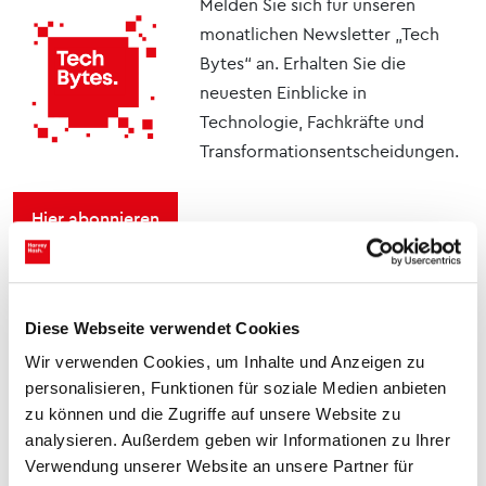
Melden Sie sich für unseren
monatlichen Newsletter „Tech
Bytes“ an. Erhalten Sie die
neuesten Einblicke in
Technologie, Fachkräfte und
Transformationsentscheidungen.
Hier abonnieren
You might also like
Diese Webseite verwendet Cookies
Wir verwenden Cookies, um Inhalte und Anzeigen zu
IT-Kenntnisse im
personalisieren, Funktionen für soziale Medien anbieten
Lebenslauf: So stellen Sie
zu können und die Zugriffe auf unsere Website zu
Ihre Skills überzeugend
Blog Posts
dar
analysieren. Außerdem geben wir Informationen zu Ihrer
Verwendung unserer Website an unsere Partner für