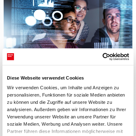
Diese Webseite verwendet Cookies
Wir machen einen Unterschied -
Wir verwenden Cookies, um Inhalte und Anzeigen zu
gemeinsam
personalisieren, Funktionen für soziale Medien anbieten
zu können und die Zugriffe auf unsere Website zu
analysieren. Außerdem geben wir Informationen zu Ihrer
Die Welt der Technologien fasziniert uns. Deshalb haben
Verwendung unserer Website an unsere Partner für
wir uns als
IT-Personaldienstleister
auf die Vermittlung
soziale Medien, Werbung und Analysen weiter. Unsere
von IT-, Engineering- und Digitalexperten spezialisiert. Wir
Partner führen diese Informationen möglicherweise mit
sind als Nash Squared weltweit aktiv, kennen uns aber