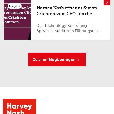
Mitarbeitern – nur knapp hinter den
Insights
Harvey Nash ernennt Simon
Bereichen Qualitätsmanagement
Crichton zum CEO, um die
(QA)/Testing (24 %) und
nächste Wachstumsphase
Infrastruktur/Support (25 %).
voranzutreiben
Der Technology Recruiting
Spezialist stärkt sein Führungsteam
mit einem erfahrenem
Branchenexperten im Rahmen
seiner Wachstumsstrategie. LON...
Zu allen Blogbeiträgen