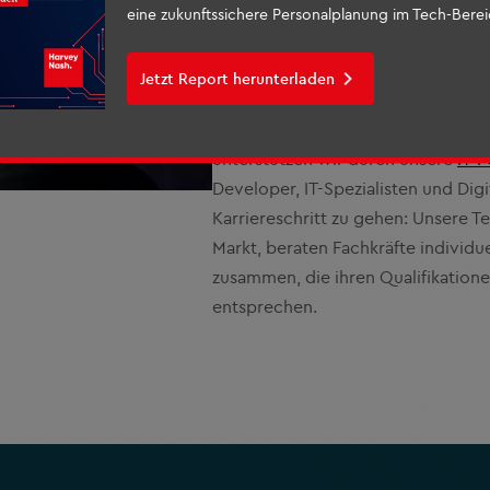
an, die nicht nur fachlich, sondern 
eine zukunftssichere Personalplanung im Tech-Berei
Unternehmens passen. Mit speziali
modernen Tools wie unserer Techm
Jetzt Report herunterladen
und bieten Ihnen im Rahmen unse
Lösungen für eine erfolgreiche Pe
unterstützen wir durch unsere
IT-
Developer, IT-Spezialisten und Dig
Karriereschritt zu gehen: Unsere T
Markt, beraten Fachkräfte individu
zusammen, die ihren Qualifikatione
entsprechen.