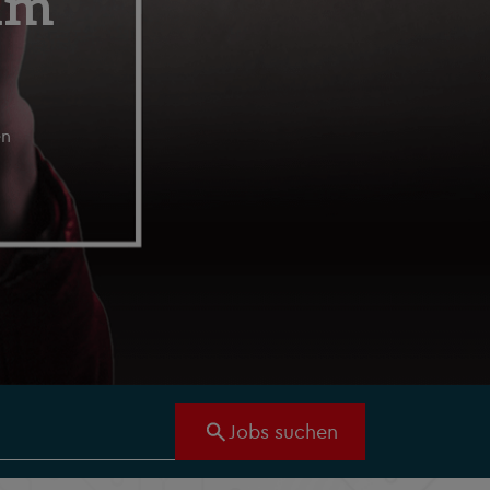
 im
en
Jobs suchen