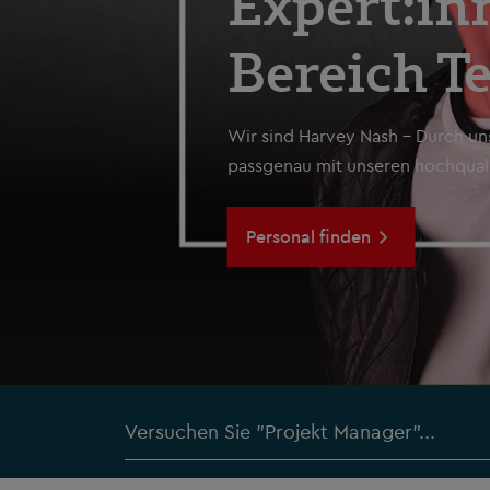
Expert:in
Bereich Te
Wir sind Harvey Nash – Durch un
passgenau mit unseren hochquali
Personal finden