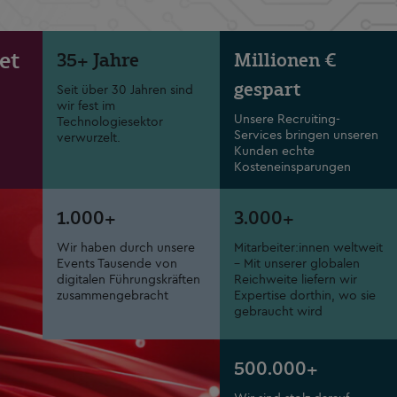
et
35
+ Jahre
Millionen €
gespart
Seit über 30 Jahren sind
wir fest im
Unsere Recruiting-
Technologiesektor
Services bringen unseren
verwurzelt.
Kunden echte
Kosteneinsparungen
1.000
+
3.000
+
Wir haben durch unsere
Mitarbeiter:innen weltweit
Events Tausende von
– Mit unserer globalen
digitalen Führungskräften
Reichweite liefern wir
zusammengebracht
Expertise dorthin, wo sie
gebraucht wird
500.000
+