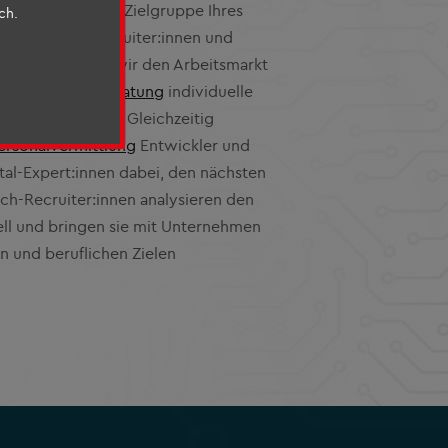
auch kulturell zur Zielgruppe Ihres
ch.
sierten Tech-Recruiter:innen und
ap analysieren wir den Arbeitsmarkt
rer
IT-Personalberatung
individuelle
rsonalgewinnung. Gleichzeitig
Personalvermittlung
Entwickler und
ital-Expert:innen dabei, den nächsten
ech-Recruiter:innen analysieren den
ell und bringen sie mit Unternehmen
n und beruflichen Zielen