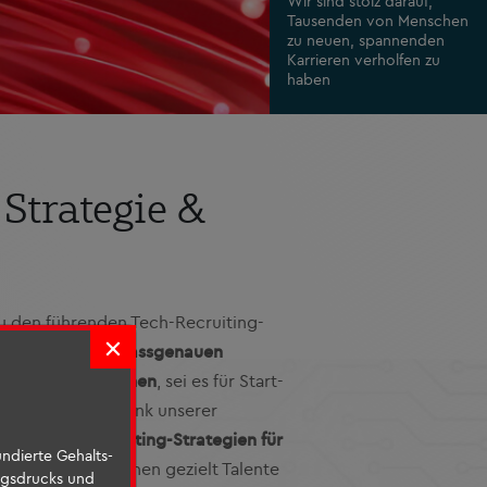
Wir sind stolz darauf,
Tausenden von Menschen
zu neuen, spannenden
Karrieren verholfen zu
haben
Strategie &
u den führenden Tech-Recruiting-
×
s liegt auf der
passgenauen
gineering-Positionen
, sei es für Start-
onale Konzerne. Dank unserer
nnovativen Recruiting-Strategien für
undierte Gehalts-
ere Recruiter:innen gezielt Talente
ungsdrucks und