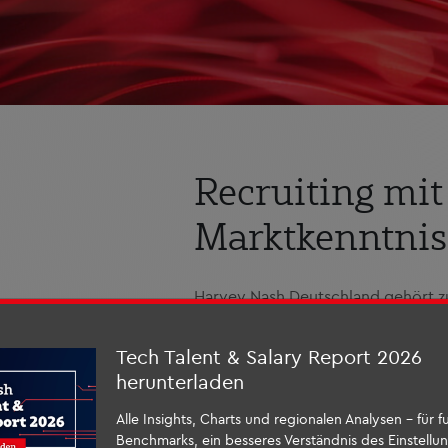
Recruiting mit 
Marktkenntnis
Harvey Nash Deutschland gehört z
Unternehmen weltweit. Unser Foku
Besetzung von IT-, Digital- und En
Tech Talent & Salary Report 2026
ups, Mittelständler oder internati
herunterladen
tiefgehenden Marktkenntnis und
i
Alle Insights, Charts und regionalen Analysen – für f
Tech, IT & Engineering
sprechen uns
Benchmarks, ein besseres Verständnis des Einstell