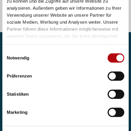
Zu allen Jobs
zu können und die Zugriffe auf unsere Website zu
analysieren. Außerdem geben wir Informationen zu Ihrer
Verwendung unserer Website an unsere Partner für
soziale Medien, Werbung und Analysen weiter. Unsere
Partner führen diese Informationen möglicherweise mit
weiteren Daten zusammen, die Sie ihnen bereitgestellt
haben oder die sie im Rahmen Ihrer Nutzung der Dienste
Kontaktieren Sie uns
gesammelt haben.
Einwilligungsauswahl
Notwendig
Wenn Sie Ihren nächsten Karriereschritt gehen möchten
oder auf der Suche sind nach passenden Expert:innen für
Präferenzen
Ihr Team, stehen wir Ihnen gerne zur Seite. Kontaktieren
Sie uns gerne, um noch heute mit einem unserer
Berater:innen zu sprechen.
Statistiken
Kontakt
Marketing