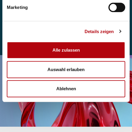
Sie uns gerne, um noch heute mit einem unserer
Marketing
Berater:innen zu sprechen.
Details zeigen
Kontakt
Alle zulassen
Auswahl erlauben
Ablehnen