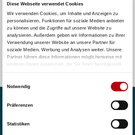
Diese Webseite verwendet Cookies
(m/f/d)
Wir verwenden Cookies, um Inhalte und Anzeigen zu
personalisieren, Funktionen für soziale Medien anbieten
zu können und die Zugriffe auf unsere Website zu
analysieren. Außerdem geben wir Informationen zu Ihrer
Verwendung unserer Website an unsere Partner für
soziale Medien, Werbung und Analysen weiter. Unsere
Zu allen Jobs
Partner führen diese Informationen möglicherweise mit
weiteren Daten zusammen, die Sie ihnen bereitgestellt
haben oder die sie im Rahmen Ihrer Nutzung der Dienste
gesammelt haben.
Einwilligungsauswahl
Notwendig
Kontaktieren Sie uns
Präferenzen
Wenn Sie Ihren nächsten Karriereschritt gehen möchten
Statistiken
oder auf der Suche sind nach passenden Expert:innen für
Ihr Team, stehen wir Ihnen gerne zur Seite. Kontaktieren